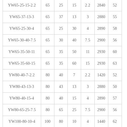
YW65-25-15-2.2
65
25
15
2.2
2840
52
YW65-37-13-3
65
37
13
3
2880
55
YW65-25-30-4
65
25
30
4
2890
58
YW65-30-40-7.5
65
30
40
7.5
2900
56
YW65-35-50-11
65
35
50
11
2930
60
YW65-35-60-15
65
35
60
15
2930
63
YW80-40-7-2.2
80
40
7
2.2
1420
52
YW80-43-13-3
80
43
13
3
2880
50
YW80-40-15-4
80
40
15
4
2890
57
YW80-65-25-7.5
80
65
25
7.5
2900
56
YW100-80-10-4
100
80
10
4
1440
62