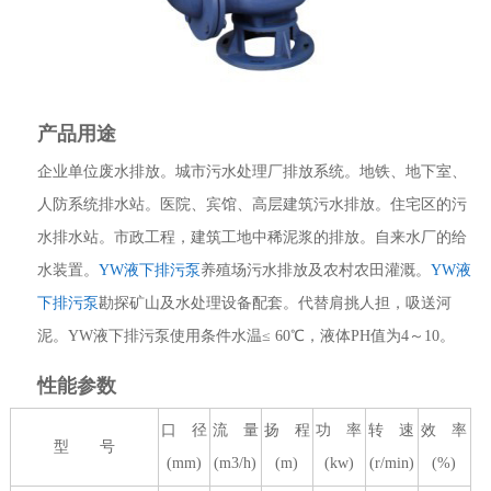
产品用途
企业单位废水排放。城市污水处理厂排放系统。地铁、地下室、
人防系统排水站。医院、宾馆、高层建筑污水排放。住宅区的污
水排水站。市政工程，建筑工地中稀泥浆的排放。自来水厂的给
水装置。
YW液下排污泵
养殖场污水排放及农村农田灌溉。
YW液
下排污泵
勘探矿山及水处理设备配套。代替肩挑人担，吸送河
泥。YW液下排污泵使用条件水温≤ 60℃，液体PH值为4～10。
性能参数
口 径
流 量
扬 程
功 率
转 速
效 率
型 号
(mm)
(m3/h)
(m)
(kw)
(r/min)
(%)