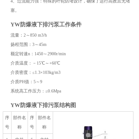
4、过流能力强：特殊的叶轮防堵设计，确保了运行高效且无堵
塞。
YW防爆液下排污泵工作条件
流量：2～850 m3/h
扬程范围：3～45m
额定转速n：1450～2900r/min
介质温度：－15℃～+60℃
介质密度：≤1.3×103kg/m3
介质PH值：5～9
系统高工作压力：≤0.6Mpa
YW防爆液下排污泵结构图
序
部件名
序
部件名
号
称
号
称