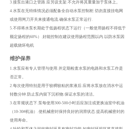
3.接泵出液口之管路.应另设支架.不允许将其重量加于泵体上。
4.水泵在无特殊情况必须配备全自动水泵控制柜.切勿直接挂电网
或使用闸刀开关来接通电流.确保水泵正常运行.
5.不得将水泵长期处于低扬程状态下运行（一般使用扬程不得低于
额定扬程的60%）.好能控制在建议使用扬程范围以内.以防水泵因
超载烧坏电机
维护保养
1.水泵应有专人管理与使用.并定期检査水泵的电路和水泵工作是
否正常。
2.每次使用特别是用于较稠较粘的浆液后.应将水泵放在消水中运
转数分钟.防止泵内留下沉积物.保证水泵的淸洁。
3.在常规状态下.泵每使用300-500小时后应加注或更换油室中机油
（10-30#机油）.使机械密封保持良好的润滑状态.提高机械密封的
使用寿命。
4.叶轮和泵体之间的密封环具有密封功能.如密封环损坏将直接影