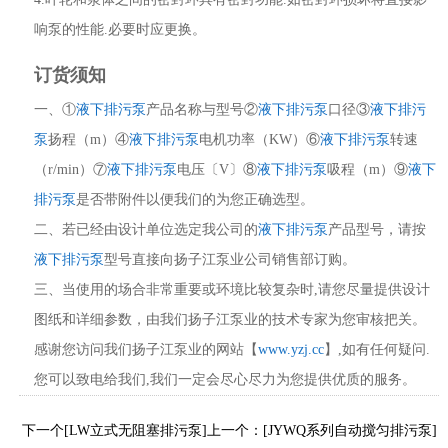
响泵的性能.必要时应更换。
订货须知
一、①
液下排污泵
产品名称与型号②
液下排污泵
口径③
液下排污
泵
扬程（m）④
液下排污泵
电机功率（KW）⑥
液下排污泵
转速
（r/min）⑦
液下排污泵
电压〔V〕⑧
液下排污泵
吸程（m）⑨
液下
排污泵
是否带附件以便我们的为您正确选型。
二、若已经由设计单位选定我公司的
液下排污泵
产品型号，请按
液下排污泵
型号直接向扬子江泵业公司销售部订购。
三、当使用的场合非常重要或环境比较复杂时,请您尽量提供设计
图纸和详细参数，由我们扬子江泵业的技术专家为您审核把关。
感谢您访问我们扬子江泵业的网站【
www.yzj.cc
】,如有任何疑问.
您可以致电给我们,我们一定会尽心尽力为您提供优质的服务。
下一个[LW立式无阻塞排污泵]
上一个：[JYWQ系列自动搅匀排污泵]