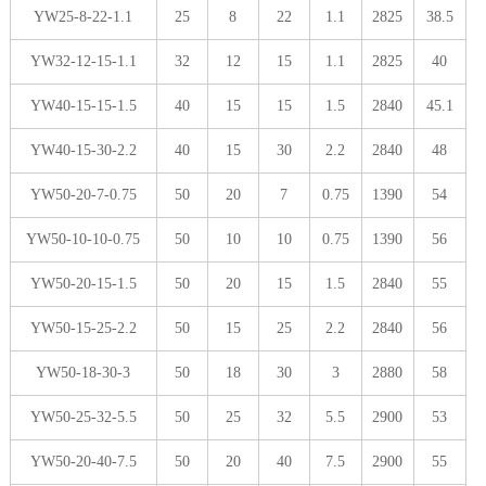
YW25-8-22-1.1
25
8
22
1.1
2825
38.5
YW32-12-15-1.1
32
12
15
1.1
2825
40
YW40-15-15-1.5
40
15
15
1.5
2840
45.1
YW40-15-30-2.2
40
15
30
2.2
2840
48
YW50-20-7-0.75
50
20
7
0.75
1390
54
YW50-10-10-0.75
50
10
10
0.75
1390
56
YW50-20-15-1.5
50
20
15
1.5
2840
55
YW50-15-25-2.2
50
15
25
2.2
2840
56
YW50-18-30-3
50
18
30
3
2880
58
YW50-25-32-5.5
50
25
32
5.5
2900
53
YW50-20-40-7.5
50
20
40
7.5
2900
55