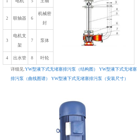
1
电机
5
主轴
机械密
2
联轴器
6
封
电机支
3
7
泵体
架
4
出水管
8
叶轮
详细见:
YW型液下式无堵塞排污泵（结构图）
YW型液下式无堵塞
排污泵（曲线图谱）
YW型液下式无堵塞排污泵（安装尺寸）