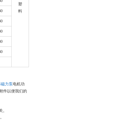
80
塑
80
料
80
80
80
80
料磁力泵
电机功
附件以便我们的
。
关。
务。