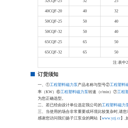
32CQF-25
32
25
40CQF-20
40
32
50CQF-25
50
40
50CQF-32
50
40
65CQF-25
65
50
65CQF-32
65
50
注:表中2
订货须知
一、①
工程塑料磁力泵
产品名称与型号②
工程塑料
率（KW）⑥
工程塑料磁力泵
转速（r/min）⑦
工程
为您正确选型。
二、若已经由设计单位选定我公司的
工程塑料磁力
三、当使用的场合非常重要或环境比较复杂时,请
感谢您访问我们扬子江泵业的网站【
www.yzj.cc
】