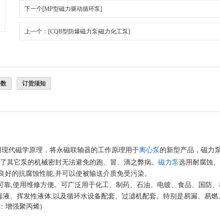
下一个[MP型磁力驱动循环泵]
上一个：[CQB型防爆磁力泵|磁力化工泵]
参数
订货须知
用现代磁学原理，将永磁联轴器的工作原理用于
离心泵
的新型产品，磁力
决了其它泵的机械密封无法避免的跑、冒、滴之弊病。
磁力泵
选用耐腐蚀、
良好的抗腐蚀性能,并可以使被输送介质免受污染。
运行可靠,使用维修方便。可广泛用于化工、制药、石油、电镀、食品、国防
毒液、挥发性液体,以及循环水设备配套、过滤机配套。特别是易漏、易燃
：增强聚丙烯)