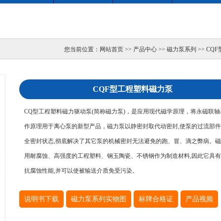
您当前位置：网站首页 >> 产品中心 >> 磁力泵系列 >> C
CQF型工程塑料磁力泵
CQ型工程塑料磁力驱动泵(简称磁力泵)，是应用现代磁学原理，将永磁联轴
作原理用于离心泵的新型产品，磁力泵以静密封取代动密封,使泵的过流部
全密封状态,彻底解决了其它泵的机械密封无法避免的跑、冒、滴之弊病。
用耐腐蚀、高强度的工程塑料、钢玉陶瓷、不锈钢作为制造材料,因此它具
抗腐蚀性能,并可以使被输送介质免受污染。
说明书下载
磁力泵系列实物图
标牌合格证
产品视频