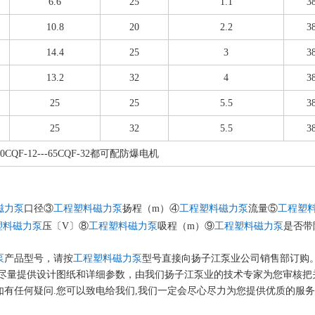
6.6
25
1.1
3
10.8
20
2.2
3
14.4
25
3
3
13.2
32
4
3
25
25
5.5
3
25
32
5.5
3
0CQF-12---65CQF-32都可配防爆电机
磁力泵
口径③
工程塑料磁力泵
扬程（m）④
工程塑料磁力泵
流量⑤
工程塑
塑料磁力泵
压〔V〕⑧
工程塑料磁力泵
吸程（m）⑨
工程塑料磁力泵
是否带
泵
产品型号，请按
工程塑料磁力泵
型号直接向扬子江泵业公司销售部订购
您尽量提供设计图纸和详细参数，由我们扬子江泵业的技术专家为您审核把
,如有任何疑问.您可以致电给我们,我们一定会尽心尽力为您提供优质的服