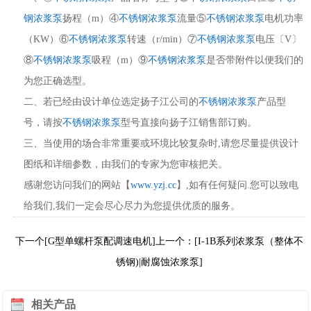
钢浓浆泵
扬程（m）④
不锈钢浓浆泵
流量⑤
不锈钢浓浆泵
电机功率
（KW）⑥
不锈钢浓浆泵
转速（r/min）⑦
不锈钢浓浆泵
电压〔V〕
⑧
不锈钢浓浆泵
吸程（m）⑨
不锈钢浓浆泵
是否带附件以便我们的
为您正确选型。
二、若已经由设计单位选定扬子江公司的
不锈钢浓浆泵
产品型
号，请按
不锈钢浓浆泵
型号直接向扬子江销售部订购。
三、当使用的场合非常重要或环境比较复杂时,请您尽量提供设计
图纸和详细参数，由我们的专家为您审核把关。
感谢您访问我们的网站【
www.yzj.cc
】,如有任何疑问.您可以致电
给我们,我们一定会尽心尽力为您提供优质的服务。
下一个[G型单螺杆泵配调速电机]
上一个：[I-1B系列浓浆泵（整体不
锈钢)|耐腐蚀浓浆泵]
相关产品