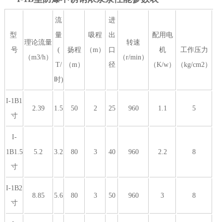
流
进
型
量
吸程
出
配用电
理论流量
转速
号
(
扬程
（m）
口
机
工作压力
（m3/h）
（r/min）
T/
（m）
径
（K/w）
（kg/cm2）
时)
I-1B1
2.39
1.5
50
2
25
960
1.1
5
寸
I-
1B1.5
5.2
3.2
80
3
40
960
2.2
8
寸
I-1B2
8.85
5.6
80
3
50
960
3
8
寸