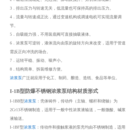
3．排出压力与转速无关，低流量也可保持高的排出压力。
4．流量与转速成正比，通过变速机构或调速电机可实现流量调
节。
5．自吸能力强，不用装底阀可直接抽吸液体。
6．浓浆泵可逆转，液体流向由泵的旋转方向来改变，适用于管道
需反正向冲洗的场合。
7．运转平稳、振动、噪声小。
8．结构简单、拆装维修方便。
浓浆泵
广泛就应用于化工、制药、酿造、造纸、食品等单位。
I-1B型防爆不锈钢浓浆泵结构材质形式
I-1BB型
浓浆泵
：壳体铸件，传动件（主轴、螺杆和绕轴）为
2Cr13不锈钢制造，适用于一般中性浓浆液输送，一般微酸、碱浆
液输送。
I-1BF型
浓浆泵
：传动件和接触浆液的泵壳均由不锈钢制造，适用