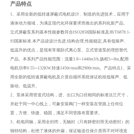
产品特点
1、采用全新的低转速屏蔽式电机设计、制造的先进技术，应用于
液体动力领域，为满足现代化环保要求而推出的系列化新产品。
立式屏蔽泵系列基本性能参数符合ISO2858国际标准及JB/T6878.1-
93国家标准.本产品设设计先进,结构合理,性能稳定,具有低噪声、
低温升的优点，是现有常规卧式离心泵、立式管道泵的理想替代
产品。本系列产品性能范围：流量3.8∽1440m3/h,扬程5∽8m,配用
电机功率0.55∽132KW,转速1450r/min和2900r/min。产品特点1、采
用全新的低转速屏蔽电机及介质自循环系统保证机组低噪声、低
振动、低温升。
2、泵体采用管道式结构，进、出口为口径相同的标准法兰尺寸，
并处于同一中心线上，可象安装阀门一样安装在管路上任何位
置，方便、快捷、稳固，满足不同管路布置要求。
3、机电同轴，采用全封闭，无轴封（只有静密封而无动密封）的
独特结构，杜绝了液体的外漏，保证输送任保介质而不对环境造