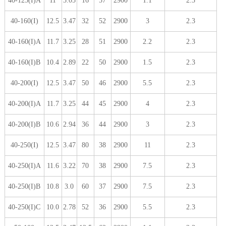
40-125(I)A
11
3.05
16
57
2900
1.1
2.3
40-160(I)
12.5
3.47
32
52
2900
3
2.3
40-160(I)A
11.7
3.25
28
51
2900
2.2
2.3
40-160(I)B
10.4
2.89
22
50
2900
1.5
2.3
40-200(I)
12.5
3.47
50
46
2900
5.5
2.3
40-200(I)A
11.7
3.25
44
45
2900
4
2.3
40-200(I)B
10.6
2.94
36
44
2900
3
2.3
40-250(I)
12.5
3.47
80
38
2900
11
2.3
40-250(I)A
11.6
3.22
70
38
2900
7.5
2.3
40-250(I)B
10.8
3.0
60
37
2900
7.5
2.3
40-250(I)C
10.0
2.78
52
36
2900
5.5
2.3