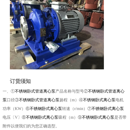
订货须知
一、①
不锈钢卧式管道离心泵
产品名称与型号②
不锈钢卧式管道离心
泵
口径③
不锈钢卧式管道离心泵
扬程（m）④
不锈钢卧式离心泵
电机
功率（KW）⑥
不锈钢卧式离心泵
转速（r/min）⑦
不锈钢卧式离心泵
电压〔V〕⑧
不锈钢卧式离心泵
吸程（m）⑨
不锈钢卧式离心泵
是否带
附件以便我们的为您正确选型。