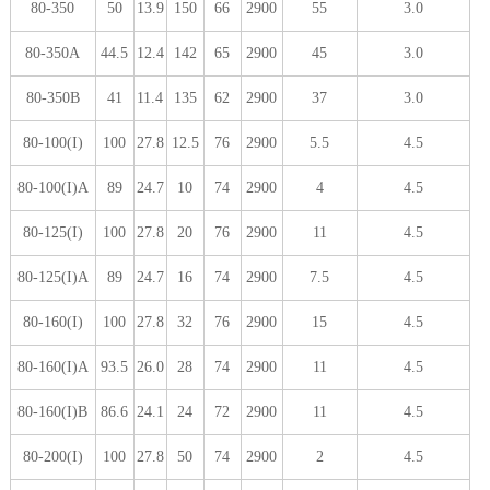
80-350
50
13.9
150
66
2900
55
3.0
80-350A
44.5
12.4
142
65
2900
45
3.0
80-350B
41
11.4
135
62
2900
37
3.0
80-100(I)
100
27.8
12.5
76
2900
5.5
4.5
80-100(I)A
89
24.7
10
74
2900
4
4.5
80-125(I)
100
27.8
20
76
2900
11
4.5
80-125(I)A
89
24.7
16
74
2900
7.5
4.5
80-160(I)
100
27.8
32
76
2900
15
4.5
80-160(I)A
93.5
26.0
28
74
2900
11
4.5
80-160(I)B
86.6
24.1
24
72
2900
11
4.5
80-200(I)
100
27.8
50
74
2900
2
4.5