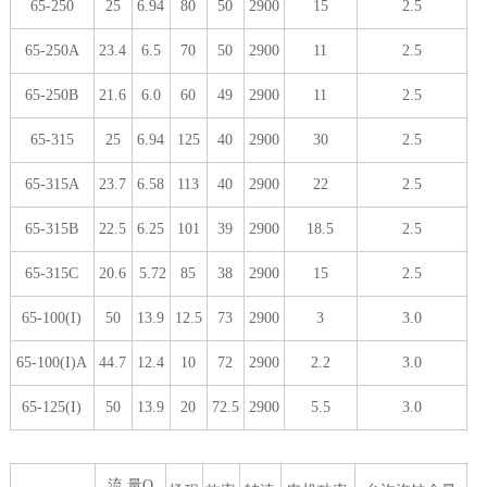
65-250
25
6.94
80
50
2900
15
2.5
65-250A
23.4
6.5
70
50
2900
11
2.5
65-250B
21.6
6.0
60
49
2900
11
2.5
65-315
25
6.94
125
40
2900
30
2.5
65-315A
23.7
6.58
113
40
2900
22
2.5
65-315B
22.5
6.25
101
39
2900
18.5
2.5
65-315C
20.6
5.72
85
38
2900
15
2.5
65-100(I)
50
13.9
12.5
73
2900
3
3.0
65-100(I)A
44.7
12.4
10
72
2900
2.2
3.0
65-125(I)
50
13.9
20
72.5
2900
5.5
3.0
流 量Q