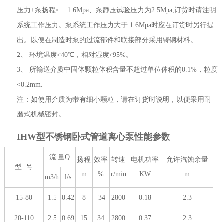
压力+泵扬程≤ 1.6Mpa、泵静压试验压力为2.5Mpa,订货时请注明
系统工作压力。泵系统工作压力大于 1.6Mpa时应在订货时另行提
出。以便在制造时泵的过流部件和联接部分采用铸钢材料。
2、 环境温度<40℃，相对湿度<95%。
3、 所输送介质中固体颗粒体积含量不超过单位体积的0.1%，粒度
<0.2mm.
注：如使用介质为带有细小颗粒，请在订货时说明，以便采用耐
磨式机械密封。
IHW型不锈钢卧式管道离心泵性能参数
流 量Q
扬程
效率
转速
电机功率
允许汽蚀余量
型 号
m
%
r/min
KW
m
m3/h
l/s
15-80
1.5
0.42
8
34
2800
0.18
2.3
20-110
2.5
0.69
15
34
2800
0.37
2.3