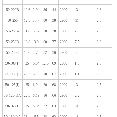
50-200B
10.6
2.94
36
44
2900
3
2.3
50-250
12.5
3.47
80
38
2900
11
2.3
50-250A
11.6
3.22
70
38
2900
7.5
2.3
50-250B
10.8
3.0
60
37
2900
7.5
2.3
50-250C
10.0
2.78
52
36
2900
5.5
2.3
50-100(I)
25
6.94
12.5
69
2900
1.5
2.5
50-100(I)A
22.3
6.19
10
67
2900
1.1
2.5
50-125(I)
25
6.94
20
68
2900
3
2.5
50-125(I)A
22.3
6.19
16
66
2900
2.2
2.5
50-160(I)
25
6.94
32
63
2900
4
2.5
50-160(I)A
23.4
6.5
28
62
2900
4
2.5