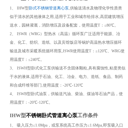
1、 IHW型
卧式不锈钢管道离心泵
,供输送清水及物理化学性质类
似于清水的其他液体之用,适用于工业和城市给排水,高层建筑增压
送水，园林灌溉，消防增压及设备配套，使用温度T：≤80℃。
2、 ISWR（WRG）型热水（高温）循环泵广泛适用于能源、冶
金、化工、纺织、造纸、以及宾馆饭店等锅炉高温热水增压循环
输送及城市采暖系统循环用泵,ISWR使用温度T：≤120℃、WRG使
用温度T：≤240℃。
3、 ISWH型卧式化工泵供输送不含固体颗粒,具有腐蚀性,粘度类似
于水的液体,适用于石油、化工、冶金、电力、造纸、食品、制药
和合成纤维等部门,使用温度：-20℃-120℃
4、 ISWB型卧式油泵，供输送汽油、柴油、煤油等石油产品，使
用温度T：-20℃-120℃。
IHW型
不锈钢卧式管道离心泵
工作条件
1、 吸入压力≤1.0Mpa，或泵系统高工作压力≤1.6Mpa,即泵吸入口