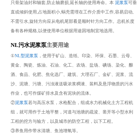
只骨架油封和轴套,防止轴磨损,延长轴的使用寿命。本
泥浆泵
可垂
直或倾斜使用,占地面积小,蜗壳需埋在工作介质中工作,容易启动,
不需引水,旋转方向应从电机尾部看是顺时针方向工作。总机长度
备有各种规格,以便使用单位根据用途因地制宜地选用。
NL污水泥浆泵
主要用途
①
NL型泥浆泵
，使用于矿山、造纸、印染、环保、石墨、云母、
黄金、陶瓷、炼油、石油、化工、农场、盐场、碘场、染化、酿
酒、食品、化肥、焦化选厂、建筑、大理石厂、金矿、泥浆、流
沙、泥塘、污塘、污浊液送吸浓浆稠液、装料及悬浮物质的污水
作业，也可作煤矿排水及含有泥块的流体。
②
泥浆泵
若与高压水泵，水枪配合，组成水力机械化土方工程机
组，就可用作于土地平整，河道与池塘的疏浚、凿开等小型水利
工程的挖方与输方，以及城市的防空工程，以下工程。
③养鱼用作带水清塘、鱼池增氧等。