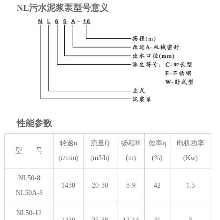
NL污水泥浆泵型号意义
性能参数
转速n
流量Q
扬程H
效率η
电机功率
型 号
(r/min)
(m3/h)
(m)
(%)
(Kw)
NL50-8
1430
20-30
8-9
42
1.5
NL50A-8
NL50-12